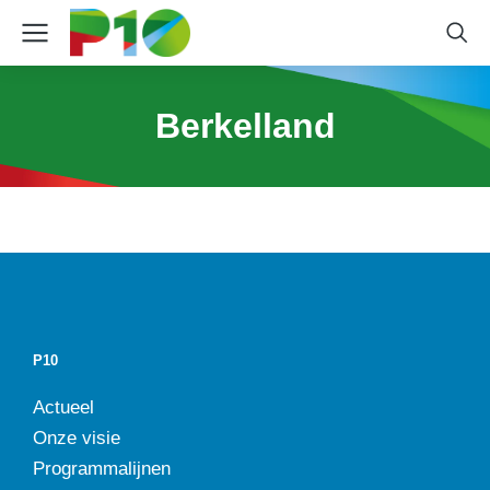
Berkelland
P10
Actueel
Onze visie
Programmalijnen