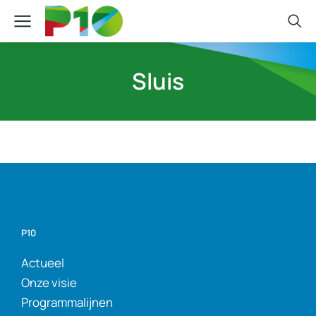
Sluis
P10
Actueel
Onze visie
Programmalijnen