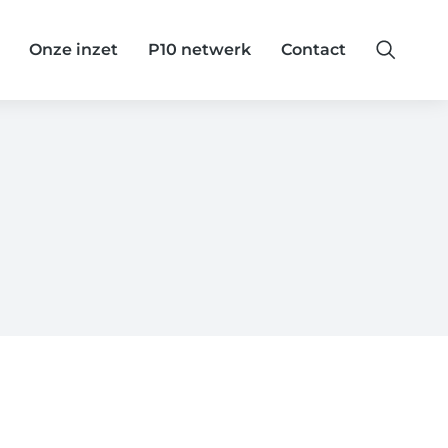
Onze inzet
P10 netwerk
Contact