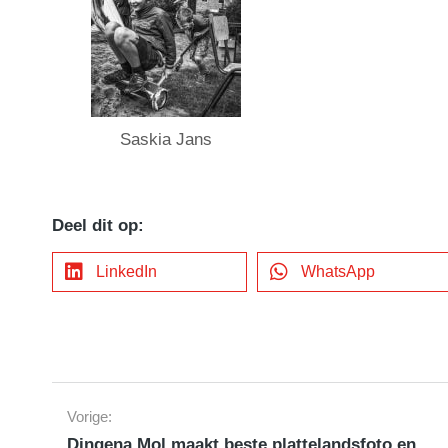
Saskia Jans
Deel dit op:
LinkedIn
WhatsApp
Vorige:
Dingena Mol maakt beste plattelandsfoto en wint Henk Aalderink-prijs