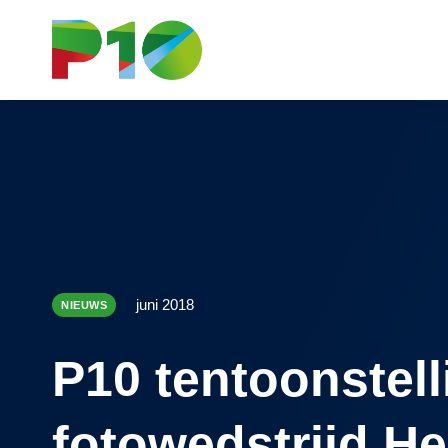
juni 2018
NIEUWS
P10 tentoonstell
fotowedstrijd He