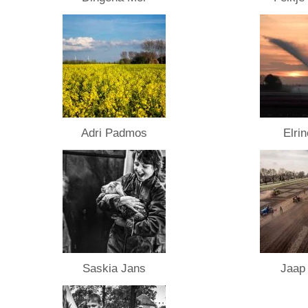
Adri Padmos
Elri
Saskia Jans
Jaap