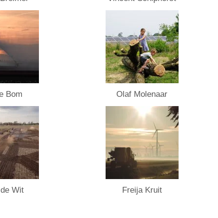
ne Bom
Olaf Molenaar
 de Wit
Freija Kruit