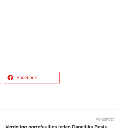
Facebook
Volgende:
Verdeling portefeuilles leden Dagelijks Bestuur bekend