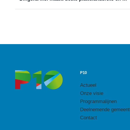
P10
Actueel
Onze visie
Programmalijnen
Deelnemende gemeent
Contact