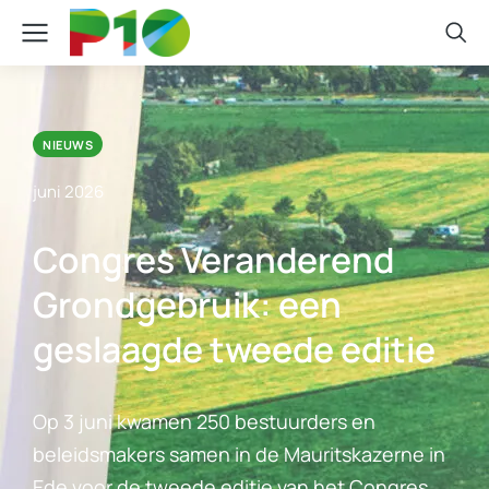
NIEUWS
juni 2026
Congres Veranderend
Grondgebruik: een
geslaagde tweede editie
Op 3 juni kwamen 250 bestuurders en
beleidsmakers samen in de Mauritskazerne in
Ede voor de tweede editie van het Congres