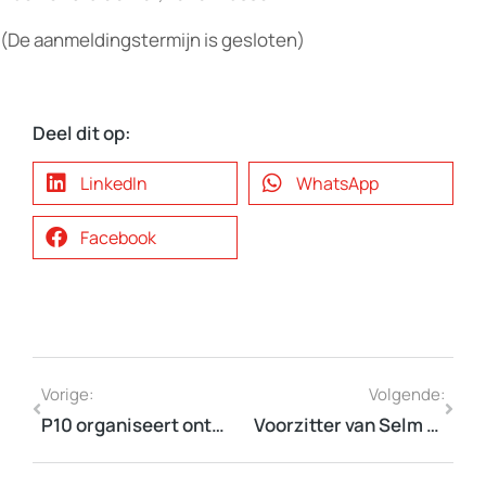
(De aanmeldingstermijn is gesloten)
Deel dit op:
LinkedIn
WhatsApp
Facebook
Vorige:
Volgende:
P10 organiseert ontmoeting in Den Haag
Voorzitter van Selm spreekt op congres Renaissance van het Platteland