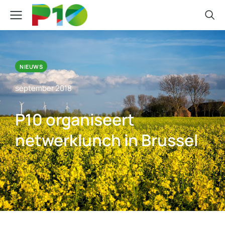
NIEUWS
september 2018
P10 organiseert
netwerklunch in Brussel