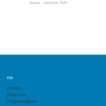
nieuws
december 2025
P10
Actueel
Onze visie
Programmalijnen