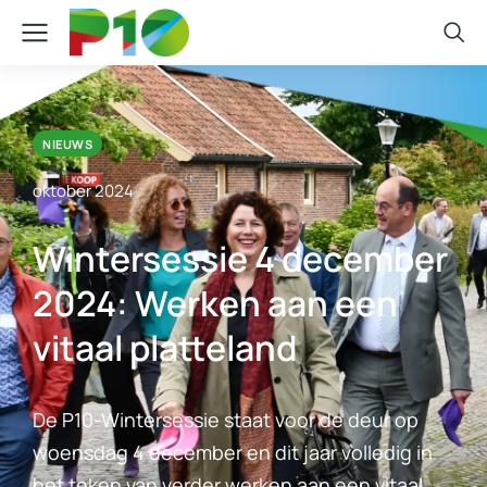
NIEUWS
oktober 2024
Wintersessie 4 december
2024: Werken aan een
vitaal platteland
De P10-Wintersessie staat voor de deur op
woensdag 4 december en dit jaar volledig in
het teken van verder werken aan een vitaal