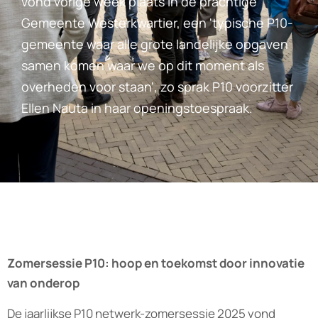
vond vorige week plaats in de prachtige
Gemeente Westerkwartier, een 'typische P10-
gemeente waar alle grote landelijke opgaven
samen komen waar we op dit moment als
overheden voor staan', zo sprak P10 voorzitter
Ellen Nauta in haar openingstoespraak.
Zomersessie P10: hoop en toekomst door innovatie
van onderop
De jaarlijkse P10 netwerk-zomersessie 2025 vond