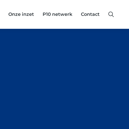
Onze inzet
P10 netwerk
Contact