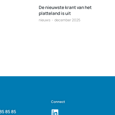
De nieuwste krant van het
platteland is uit
nieuws
december 2025
Connect
85 85 85