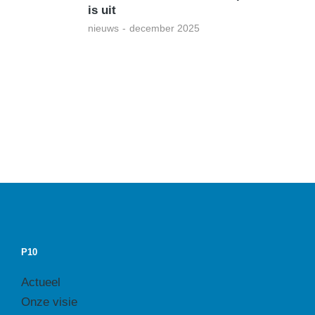
is uit
nieuws
december 2025
P10
Actueel
Onze visie