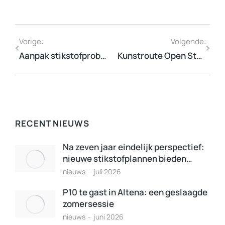
Vorige:
Volgende:
Aanpak stikstofproblematiek: stel heldere kaders en betrek de P10
Kunstroute Open Stal wint Henk Aalderink-prijs 2019
RECENT NIEUWS
Na zeven jaar eindelijk perspectief:
nieuwe stikstofplannen bieden…
nieuws
juli 2026
P10 te gast in Altena: een geslaagde
zomersessie
nieuws
juni 2026