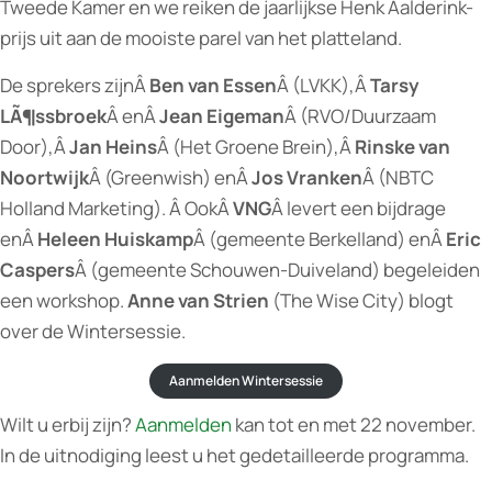
Tweede Kamer en we reiken de jaarlijkse Henk Aalderink-
prijs uit aan de mooiste parel van het platteland.
De sprekers zijnÂ
Ben van Essen
Â (LVKK),Â
Tarsy
LÃ¶ssbroek
Â enÂ
Jean Eigeman
Â (RVO/Duurzaam
Door),Â
Jan Heins
Â (Het Groene Brein),Â
Rinske van
Noortwijk
Â (Greenwish) enÂ
Jos Vranken
Â (NBTC
Holland Marketing). Â OokÂ
VNG
Â levert een bijdrage
enÂ
Heleen Huiskamp
Â (gemeente Berkelland) enÂ
Eric
Caspers
Â (gemeente Schouwen-Duiveland) begeleiden
een workshop.
Anne van Strien
(The Wise City) blogt
over de Wintersessie.
Aanmelden Wintersessie
Wilt u erbij zijn?
Aanmelden
kan tot en met 22 november.
In de uitnodiging leest u het gedetailleerde programma.