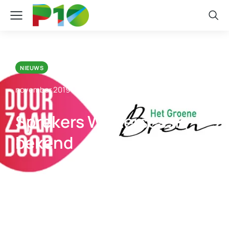
NIEUWS
november 2019
Sprekers Wintersessie
bekend