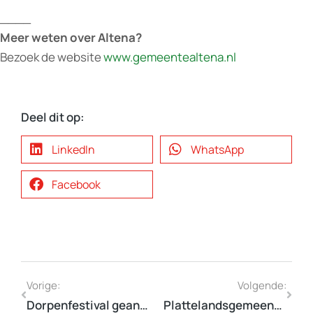
____
Meer weten over Altena?
Bezoek de website
www.gemeentealtena.nl
Deel dit op:
LinkedIn
WhatsApp
Facebook
Vorige:
Volgende:
Dorpenfestival geannuleerd
Plattelandsgemeenten, laat uw stem horen voor de herverdeling van het gemeentefonds