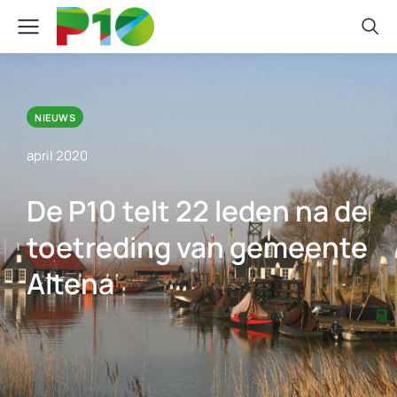
NIEUWS
april 2020
De P10 telt 22 leden na de
toetreding van gemeente
Altena