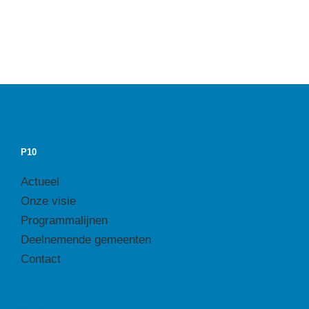
P10
Actueel
Onze visie
Programmalijnen
Deelnemende gemeenten
Contact