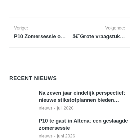
Vorige:
Volgende:
P10 Zomersessie onderdeel van Dorpenfestival
â€˜Grote vraagstukken oplossen? Kijk naar het plattelandâ€™
RECENT NIEUWS
Na zeven jaar eindelijk perspectief:
nieuwe stikstofplannen bieden…
nieuws
juli 2026
P10 te gast in Altena: een geslaagde
zomersessie
nieuws
juni 2026