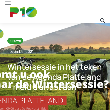
NIEUWS
november 2021
Wintersessie in het teken
van de Agenda Platteland
– meld u alvast aan