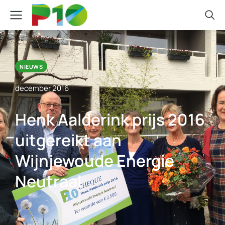
NIEUWS
december 2016
Henk Aalderink prijs 2016
uitgereikt aan
Wijnjewoude Energie
Neutraal