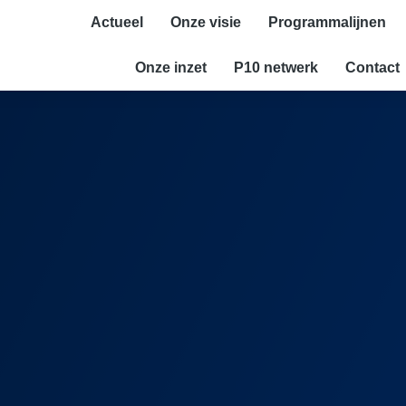
Actueel
Onze visie
Programmalijnen
Onze inzet
P10 netwerk
Contact