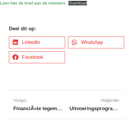
Lees hier de brief aan de ministers
Download
Deel dit op:
LinkedIn
WhatsApp
Facebook
Vorige:
Volgende:
FinanciÃ«le tegemoetkoming voor dorps- en buurthuizen alsnog gerealiseerd!
Uitvoeringsprogramma 2020