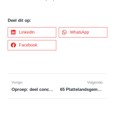
Deel dit op:
LinkedIn
WhatsApp
Facebook
Vorige:
Volgende:
Oproep: deel concrete voorbeelden over financiÃ«le tekorten
65 Plattelandsgemeenten uiten zorgen over gemeentefinanciÃ«n