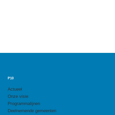
P10
Actueel
Onze visie
Programmalijnen
Deelnemende gemeenten