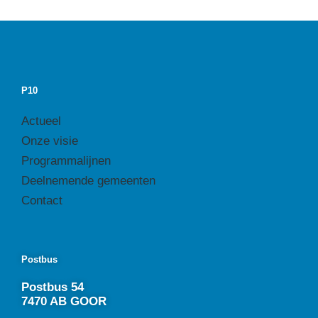
P10
Actueel
Onze visie
Programmalijnen
Deelnemende gemeenten
Contact
Postbus
Postbus 54
7470 AB GOOR