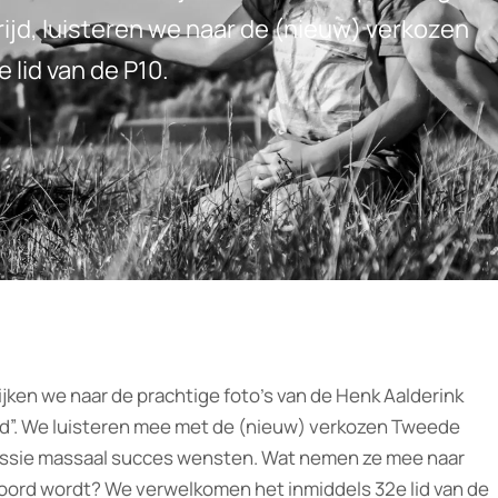
ijd, luisteren we naar de (nieuw) verkozen
lid van de P10.
ijken we naar de prachtige foto’s van de Henk Aalderink
nd”. We luisteren mee met de (nieuw) verkozen Tweede
essie massaal succes wensten. Wat nemen ze mee naar
oord wordt? We verwelkomen het inmiddels 32e lid van de