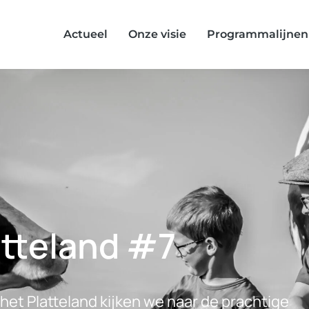
Actueel
Onze visie
Programmalijnen
atteland #7
 het Platteland kijken we naar de prachtige