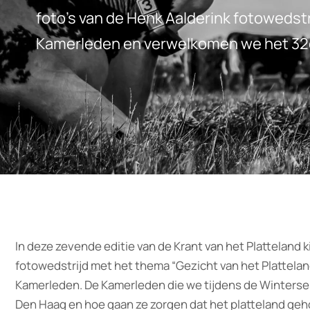
foto’s van de Henk Aalderink fotowedstr
Kamerleden en verwelkomen we het 32e 
In deze zevende editie van de Krant van het Platteland k
fotowedstrijd met het thema “Gezicht van het Plattela
Kamerleden. De Kamerleden die we tijdens de Winters
Den Haag en hoe gaan ze zorgen dat het platteland geh