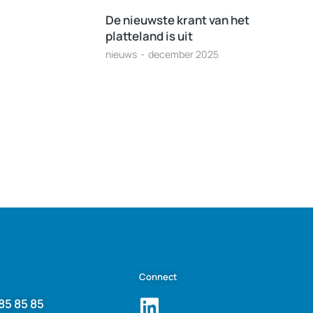
De nieuwste krant van het
platteland is uit
nieuws
december 2025
Connect
85 85 85