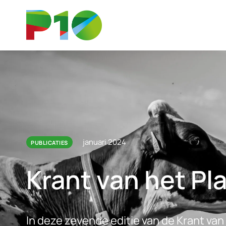
januari 2024
PUBLICATIES
Krant van het Pl
In deze zevende editie van de Krant van