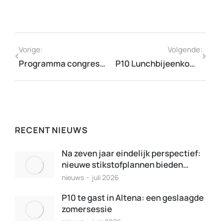
Vorige:
Volgende:
Programma congres Vitaliteit Next Level 18 & 19 juni
P10 Lunchbijeenkomst 8 oktober tijdens European Week of Regions and Cities
RECENT NIEUWS
Na zeven jaar eindelijk perspectief:
nieuwe stikstofplannen bieden…
nieuws
juli 2026
P10 te gast in Altena: een geslaagde
zomersessie