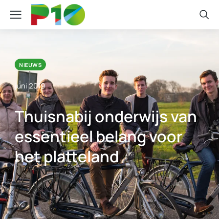
NIEUWS
juni 2019
Thuisnabij onderwijs van
essentieel belang voor
het platteland