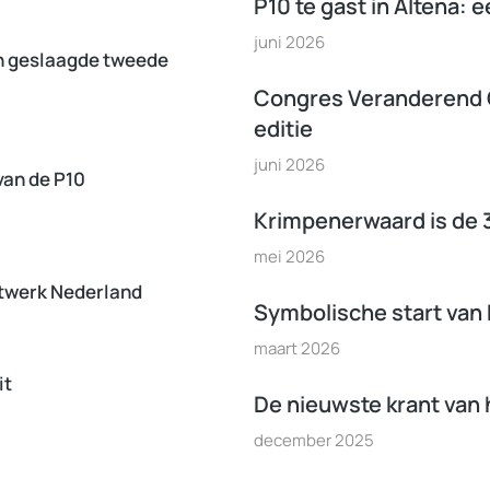
P10 te gast in Altena:
juni 2026
n geslaagde tweede
Congres Veranderend 
editie
juni 2026
van de P10
Krimpenerwaard is de 
mei 2026
etwerk Nederland
Symbolische start van
maart 2026
it
De nieuwste krant van h
december 2025