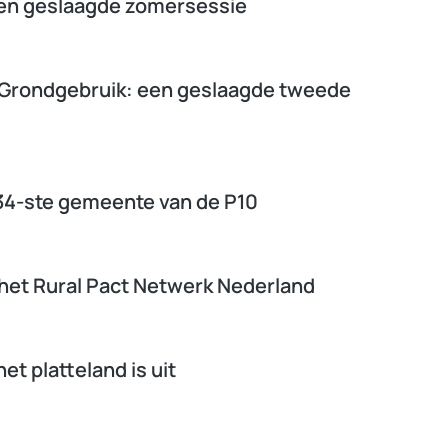
 een geslaagde zomersessie
Grondgebruik: een geslaagde tweede
34-ste gemeente van de P10
 het Rural Pact Netwerk Nederland
et platteland is uit