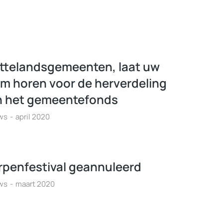
attelandsgemeenten, laat uw
m horen voor de herverdeling
n het gemeentefonds
ws
april 2020
rpenfestival geannuleerd
ws
maart 2020