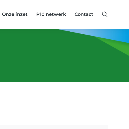
Onze inzet
P10 netwerk
Contact