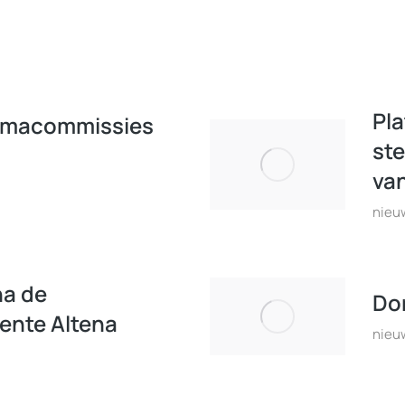
Pl
mmacommissies
ste
va
nieu
na de
Do
ente Altena
nieu