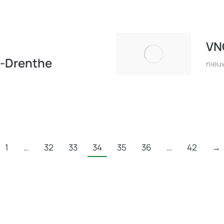
VN
-Drenthe
nieu
1
…
32
33
34
35
36
…
42
→