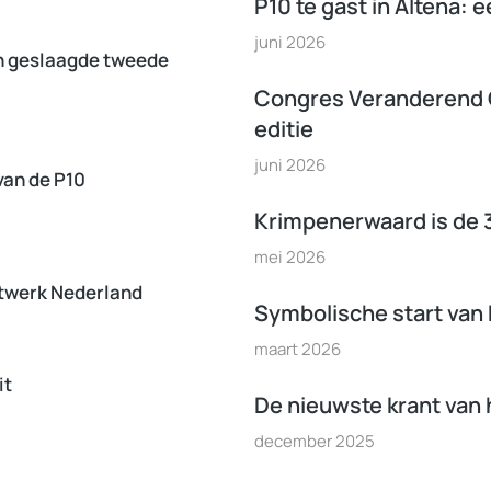
P10 te gast in Altena:
juni 2026
n geslaagde tweede
Congres Veranderend 
editie
juni 2026
van de P10
Krimpenerwaard is de 
mei 2026
etwerk Nederland
Symbolische start van
maart 2026
it
De nieuwste krant van h
december 2025