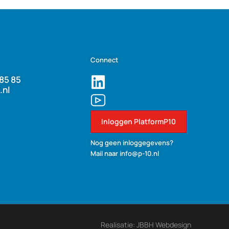
Connect
85 85
.nl
Inloggen PlatformP10
Nog geen inloggegevens?
Mail naar info@p-10.nl
Realisatie: JBBH Webdesign