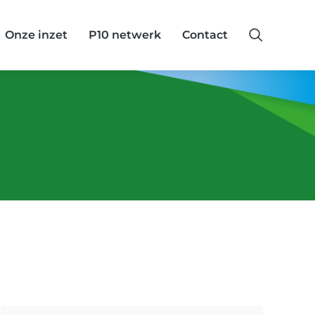
Onze inzet
P10 netwerk
Contact