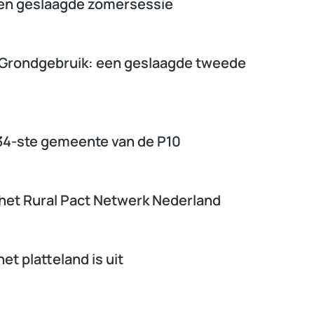
 een geslaagde zomersessie
Grondgebruik: een geslaagde tweede
34-ste gemeente van de P10
 het Rural Pact Netwerk Nederland
et platteland is uit