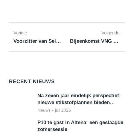
Vorige:
Volgende:
Voorzitter van Selm spreekt op congres Renaissance van het Platteland
Bijeenkomst VNG over Ondermijning op 15 november in Utrecht
RECENT NIEUWS
Na zeven jaar eindelijk perspectief:
nieuwe stikstofplannen bieden…
nieuws
juli 2026
P10 te gast in Altena: een geslaagde
zomersessie