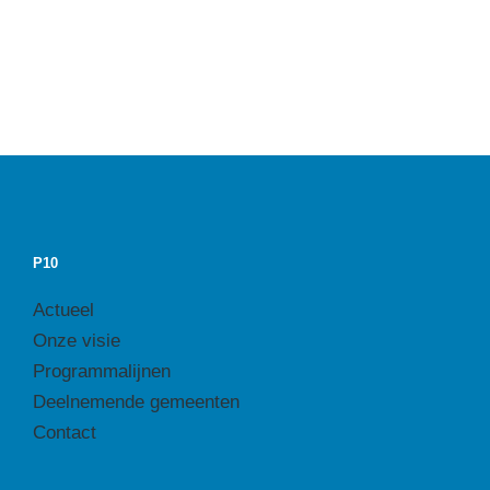
P10
Actueel
Onze visie
Programmalijnen
Deelnemende gemeenten
Contact