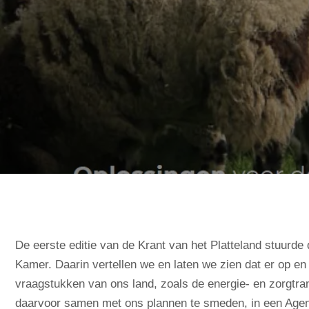
De eerste editie van de Krant van het Platteland stuurd
Kamer. Daarin vertellen we en laten we zien dat er op en
vraagstukken van ons land, zoals de energie- en zorgtra
daarvoor samen met ons plannen te smeden, in een Agen