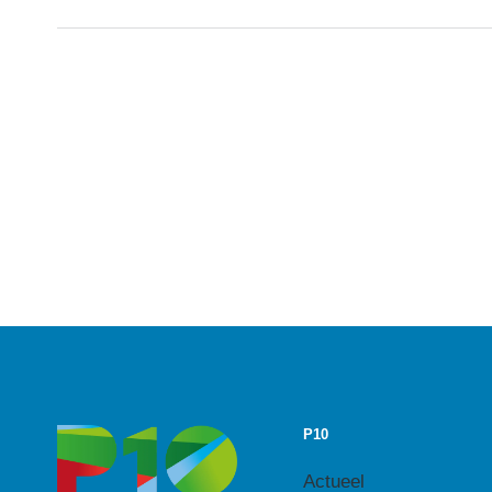
P10
Actueel