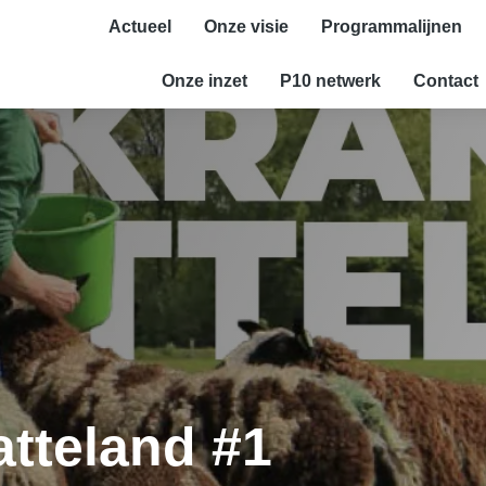
Actueel
Onze visie
Programmalijnen
Onze inzet
P10 netwerk
Contact
atteland #1