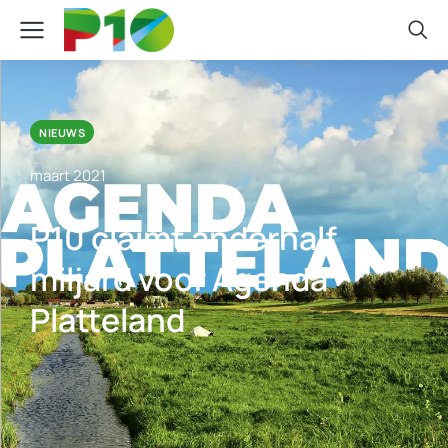
NIEUWS
maart 2021
P10 claimt anderhalf
miljard voor Agenda
Platteland