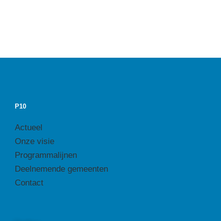
P10
Actueel
Onze visie
Programmalijnen
Deelnemende gemeenten
Contact